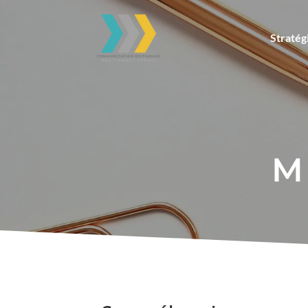
Stratégi
M