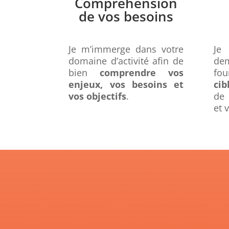
Compréhension
de vos besoins
Je m’immerge dans votre
Je
domaine d’activité afin de
de
bien
comprendre vos
fo
enjeux, vos besoins et
cib
vos objectifs
.
de 
et 