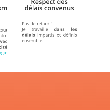
Respect des
ism
délais convenus
Pas de retard !
Je travaille
dans les
tout
délais
impartis et définis
tre
ensemble.
ec
ité
ogie