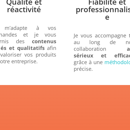
Qualité et
Fiabilité et
réactivité
professionnal
e
 m’adapte à vos
mandes et je vous
Je vous accompagne 
urnis des
contenus
au long de no
lés et qualitatifs
afin
collaboration
av
valoriser vos produits
sérieux et efficac
votre entreprise.
grâce à une
méthodol
précise.